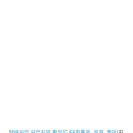
택배파업 파업지역 확정(CJ대한통운, 로젠, 롯데)
지