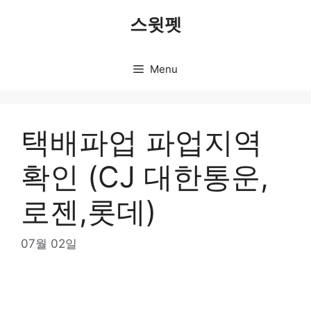
Skip
스윗펫
to
content
Menu
택배파업 파업지역
확인 (CJ 대한통운,
로젠,롯데)
07월 02일