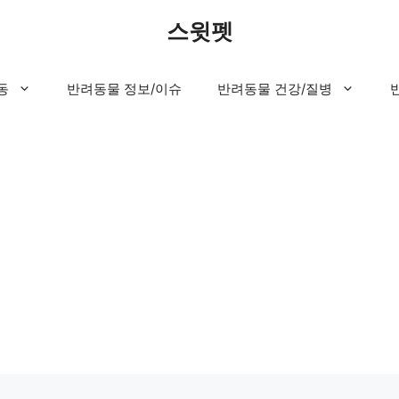
스윗펫
동
반려동물 정보/이슈
반려동물 건강/질병