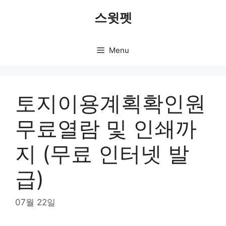
Skip
스윗펫
to
content
Menu
토지이용계획확인원
무료열람 및 인쇄까
지 (무료 인터넷 발
급)
07월 22일