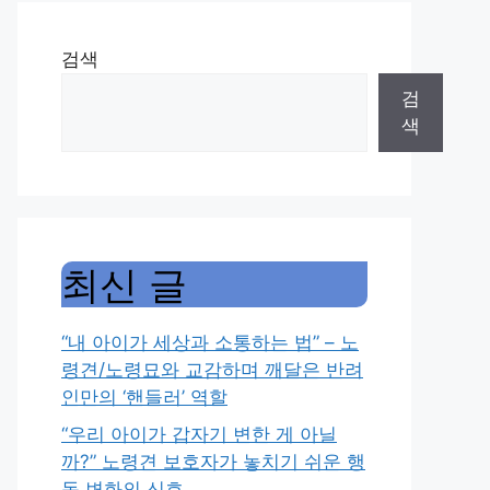
검색
검
색
최신 글
“내 아이가 세상과 소통하는 법” – 노
령견/노령묘와 교감하며 깨달은 반려
인만의 ‘핸들러’ 역할
“우리 아이가 갑자기 변한 게 아닐
까?” 노령견 보호자가 놓치기 쉬운 행
동 변화의 신호