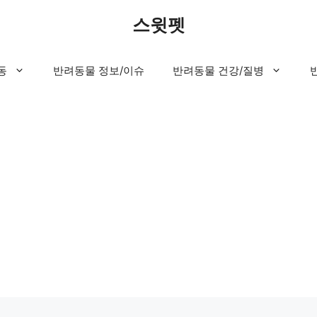
스윗펫
동
반려동물 정보/이슈
반려동물 건강/질병