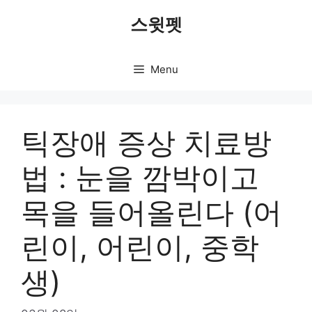
Skip
스윗펫
to
content
Menu
틱장애 증상 치료방
법 : 눈을 깜박이고
목을 들어올린다 (어
린이, 어린이, 중학
생)