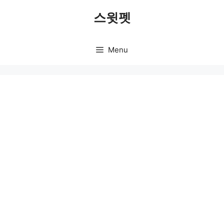
Skip
스윗펫
to
content
Menu