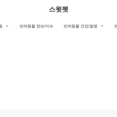
스윗펫
동
반려동물 정보/이슈
반려동물 건강/질병