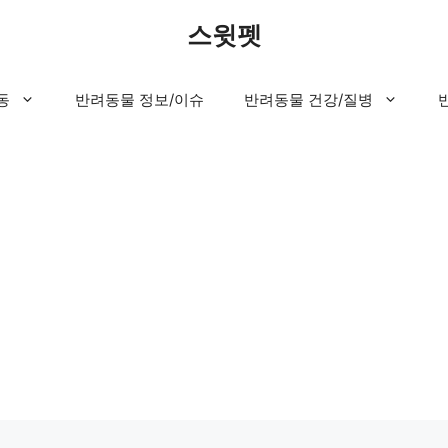
스윗펫
동
반려동물 정보/이슈
반려동물 건강/질병