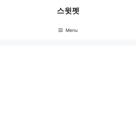
Skip
스윗펫
to
content
Menu