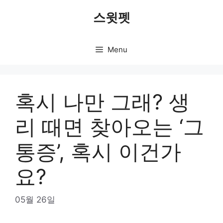
Skip
스윗펫
to
content
Menu
혹시 나만 그래? 생
리 때면 찾아오는 ‘그
통증’, 혹시 이건가
요?
05월 26일