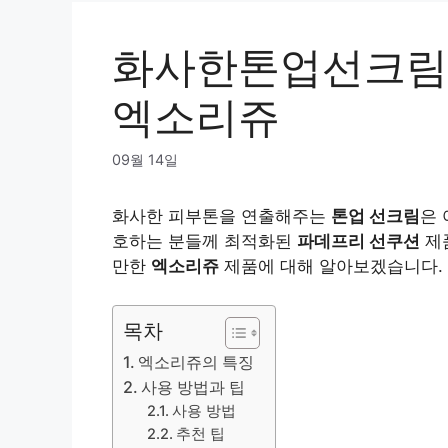
화사한톤업선크림
엑소리쥬
09월 14일
화사한 피부톤을 연출해주는
톤업 선크림
은 
호하는 분들께 최적화된
파데프리 선쿠션
제품
만한
엑소리쥬
제품에 대해 알아보겠습니다.
목차
엑소리쥬의 특징
사용 방법과 팁
사용 방법
추천 팁