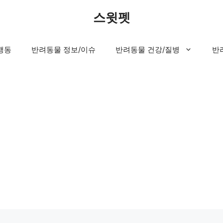
스윗펫
행동
반려동물 정보/이슈
반려동물 건강/질병
반