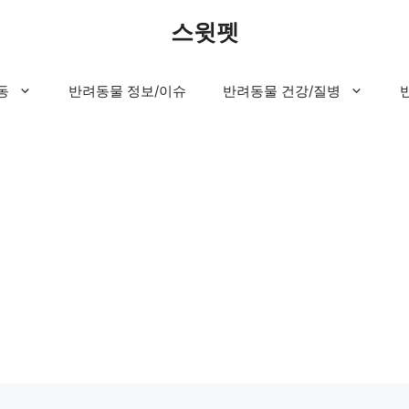
스윗펫
동
반려동물 정보/이슈
반려동물 건강/질병