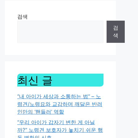
검색
검
색
최신 글
“내 아이가 세상과 소통하는 법” – 노
령견/노령묘와 교감하며 깨달은 반려
인만의 ‘핸들러’ 역할
“우리 아이가 갑자기 변한 게 아닐
까?” 노령견 보호자가 놓치기 쉬운 행
동 변화의 신호