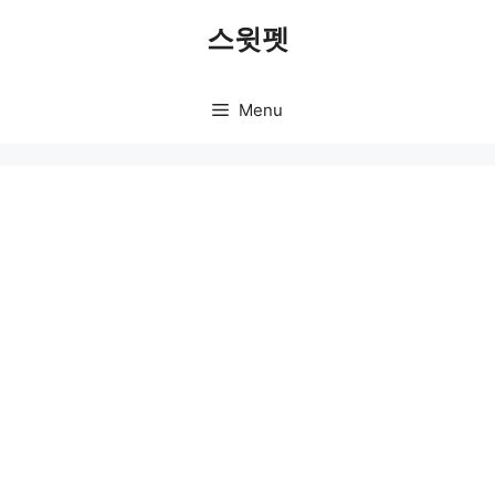
Skip
스윗펫
to
content
Menu