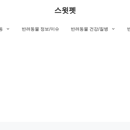
스윗펫
동
반려동물 정보/이슈
반려동물 건강/질병