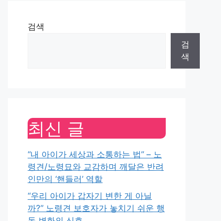
검색
검
색
최신 글
“내 아이가 세상과 소통하는 법” – 노
령견/노령묘와 교감하며 깨달은 반려
인만의 ‘핸들러’ 역할
“우리 아이가 갑자기 변한 게 아닐
까?” 노령견 보호자가 놓치기 쉬운 행
동 변화의 신호