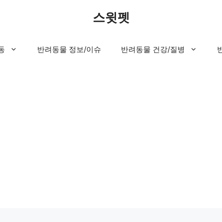
스윗펫
동
반려동물 정보/이슈
반려동물 건강/질병