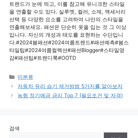
트렌드가 눈에 띄고, 이를 참고해 유니크한 스타일
을 연출할 수도 있다. 실루엣, 컬러, 소재, 액세서리
선택 등 다양한 요소를 고려하여 나만의 스타일을
연출해보세요. 패션은 단순히 옷을 입는 것 그 이상
입니다. 자신의 개성과 태도를 표현하는 수단입니
다.#2024봄패션#2024여름트렌드#패션예측#봄스
타일팁#2024여름컬렉션#패션Blogger#스타일영
감#패션팁#트렌디룩#OOTD
Categories
미분류
자동차 유리 습기 제거방법 5가지를 알아보자
농협 정기예금 금리 Top 7 (필요조건 및 자격)
검색