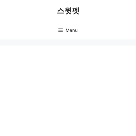
Skip
스윗펫
to
content
Menu