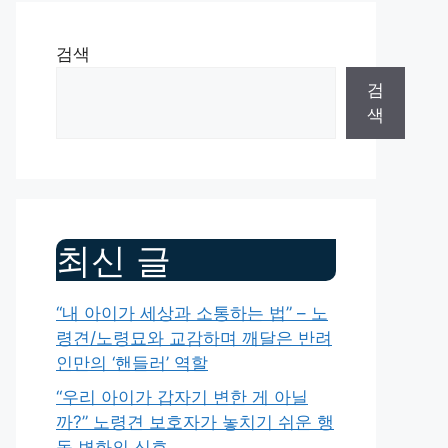
검색
검
색
최신 글
“내 아이가 세상과 소통하는 법” – 노
령견/노령묘와 교감하며 깨달은 반려
인만의 ‘핸들러’ 역할
“우리 아이가 갑자기 변한 게 아닐
까?” 노령견 보호자가 놓치기 쉬운 행
동 변화의 신호