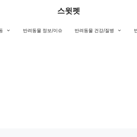
스윗펫
동
반려동물 정보/이슈
반려동물 건강/질병