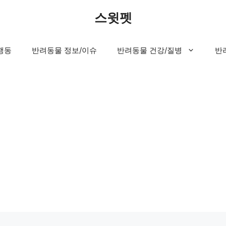
스윗펫
행동
반려동물 정보/이슈
반려동물 건강/질병
반