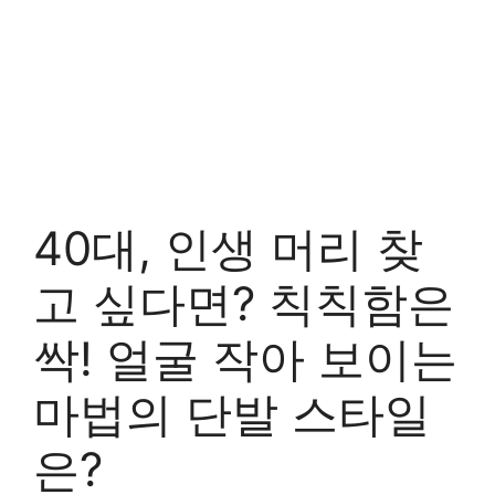
40대, 인생 머리 찾
고 싶다면? 칙칙함은
싹! 얼굴 작아 보이는
마법의 단발 스타일
은?