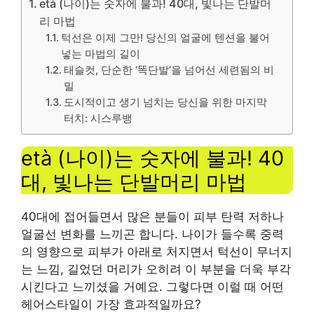
età (나이)는 숫자에 불과! 40대, 빛나는 단발머
리 마법
턱선은 이제 그만! 당신의 얼굴에 텐션을 불어
넣는 마법의 길이
태슬컷, 단순한 ‘똑단발’을 넘어선 세련됨의 비
밀
도시적이고 생기 넘치는 당신을 위한 마지막
터치: 시스루뱅
età (나이)는 숫자에 불과! 40
대, 빛나는 단발머리 마법
40대에 접어들면서 많은 분들이 피부 탄력 저하나
얼굴선 변화를 느끼곤 합니다. 나이가 들수록 중력
의 영향으로 피부가 아래로 처지면서 턱선이 무너지
는 느낌, 길었던 머리가 오히려 이 부분을 더욱 부각
시킨다고 느끼셨을 거예요. 그렇다면 이럴 때 어떤
헤어스타일이 가장 효과적일까요?