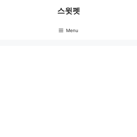
Skip
스윗펫
to
content
Menu