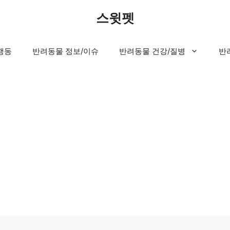
스윗펫
행동
반려동물 정보/이슈
반려동물 건강/질병
반