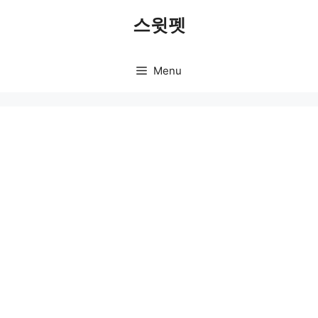
Skip
스윗펫
to
content
Menu