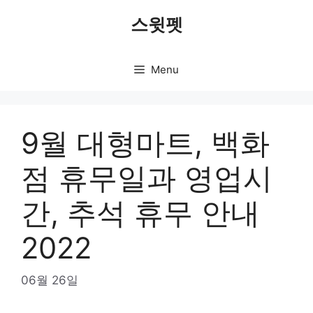
Skip
스윗펫
to
content
Menu
9월 대형마트, 백화
점 휴무일과 영업시
간, 추석 휴무 안내
2022
06월 26일