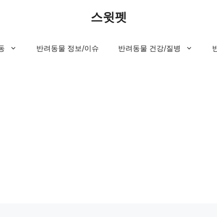
스윗펫
동
반려동물 정보/이슈
반려동물 건강/질병