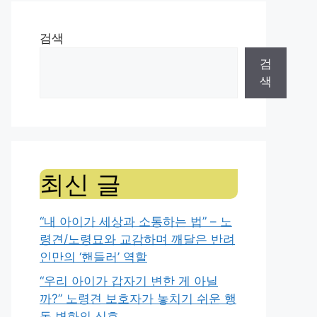
검색
검
색
최신 글
“내 아이가 세상과 소통하는 법” – 노
령견/노령묘와 교감하며 깨달은 반려
인만의 ‘핸들러’ 역할
“우리 아이가 갑자기 변한 게 아닐
까?” 노령견 보호자가 놓치기 쉬운 행
동 변화의 신호