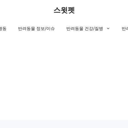
스윗펫
행동
반려동물 정보/이슈
반려동물 건강/질병
반