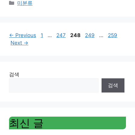
Categories
미분류
Page
Page
Page
Page
Page
←
Previous
1
…
247
248
249
…
259
Next
→
검색
검색
최신 글