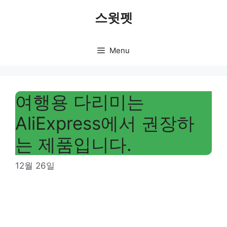
Skip
스윗펫
to
content
Menu
여행용 다리미는
AliExpress에서 권장하
는 제품입니다.
12월 26일