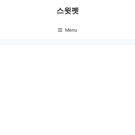
Skip
스윗펫
to
content
Menu