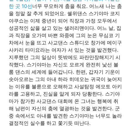
한 곳 10선
너무 무모하게 춤을 춰요. 어느새 나는 춤
을 정말 잘 추게 되었어요. 쉘위댄스 스기야마 코지
야쿠쇼는 이제 중년이 되어 직장과 가정 모두에서
성공적인 삶을 살고 있는 샐러리맨이다. 어느 날, 집
과 직장을 오가며 바쁜 와중에 그의 눈은 무심코 기
차에서 눈을 뜨고 사교댄스 스튜디오 창가에 메이구
사카리 타미요라는 여자가 서 있는 것을 발견했다.
지루했던 그의 일상이 뜻밖에도 파란만장해지기 시
작했다. 스기야마는 자신도 모르게 완전히 낯선 볼
룸 댄스의 세계에 들어갑니다. 한편, 갑자기 기운이
솟아오르는 그의 아내 하라 히데오는 귀국이 늦어지
는 이유를 불륜으로 오해하고 사설탐정 에모토 아키
라를 고용하고, 진실을 알게 되자 당황한다. 스기야
마가 참가한 사교댄스 대회에 온 그녀는 행복에 취
해 남편이 자신의 춤에 열광하는 것을 발견한다. 군
중 속에서도 아내를 발견한 스기야마는 너무도 놀라
결정적인 실수를 하고 쫓기듯 떠난다.