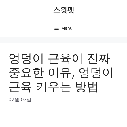
Skip
스윗펫
to
content
Menu
엉덩이 근육이 진짜
중요한 이유, 엉덩이
근육 키우는 방법
07월 07일