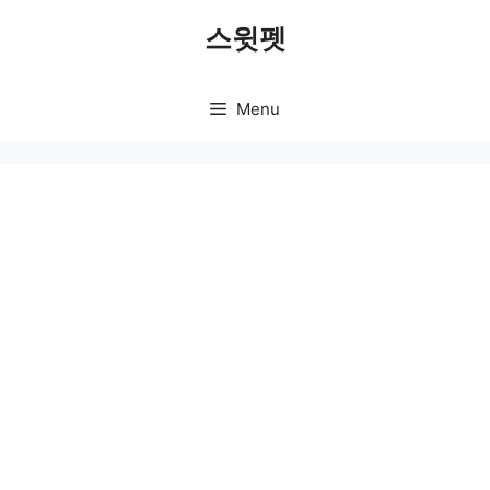
Skip
스윗펫
to
content
Menu