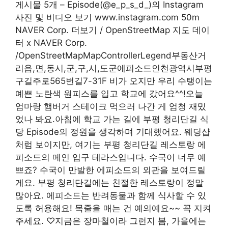
게시물 5개 – Episode(@e_p_s_d_)의 Instagram
사진 및 비디오 보기 www.instagram.com 50m
NAVER Corp. 더보기 / OpenStreetMap 지도 데이
터 x NAVER Corp.
/OpenStreetMapMapControllerLegend부동산거
리읍,면,동시,군,구,시,도군에피소드인천광역시부평
구길주로565번길7-31F 비가 오지만 우리 수탱이는
예쁜 노란색 원피스를 입고 학교에 갔어요^^!오늘
엄마랑 햄버거 스테이크 먹으러 나간 게 엄청 재밌
었나 봐요.아침에 학교 가는 길에 부평 청리단길 식
당 Episode의 정원을 생각하며 기대했어요. 웨딩샵
처럼 보이지만, 여기는 부평 청리단길 레스토랑 에
피소드의 메인 입구 테라스입니다. 수국이 너무 예
쁘죠? 수국이 만발한 에피소드의 외관을 보여드릴
게요. 부평 청리단길에는 친절한 레스토랑이 정말
많아요. 에피소드는 반려동물과 함께 식사할 수 있
도록 허용해요! 목줄을 매는 건 예의예요~~ 꼭 지켜
주세요. ♡지금은 장마철이라 그런지 봄, 가을에는