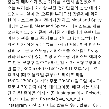
정원과 테라스가 있는 가게를 우연히 발견했어요.
오늘 여러분께 소개할 부평 청리단길의 신상 에피소
드입니다. 얼마 전 오픈한 부평구청 맞은편에 위치
한 에피소드는 얼마 전까지만 해도 Meat and Spicy
매장이었는데, Meat and Spicy가 에피소드로 새로
오픈했어요. 신제품에 민감한 신데렐라와 수땡이도
예쁜 외관을 보고 꼭 가보고 싶다고 했어요^^! 어제
저녁 비가 잠깐 멎은 틈을 타서 갔어요. 부평 청리단
길의 새로운 레스토랑, 에피소드를 소개합니다. 정
원과 테라스가 있는 부평 레스토랑 에피소드 에피소
드 인천 부평구 길주로565번길 7-37 부평구청역 4
번 출구, 300m 0507-1401-768 11 오후 1시 – 오
후 9시 (매주 월요일 휴무) (브레이크 타임
15:00~17:00) (마지막 주문 20:30) (일요일 마지막
주문 4:30) 단체 예약, 테이크아웃, 배달 가능 반려
견 허용! 유아용 의자 제공. Instagram에서 Episode
의 업데이트 받기 Episode(@e_p_s_d_) •
Instagram 사진 및 비디오 팔로워 9명, 팔로잉 0명,