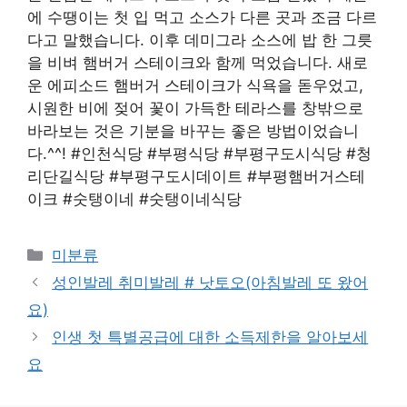
에 수땡이는 첫 입 먹고 소스가 다른 곳과 조금 다르
다고 말했습니다. 이후 데미그라 소스에 밥 한 그릇
을 비벼 햄버거 스테이크와 함께 먹었습니다. 새로
운 에피소드 햄버거 스테이크가 식욕을 돋우었고,
시원한 비에 젖어 꽃이 가득한 테라스를 창밖으로
바라보는 것은 기분을 바꾸는 좋은 방법이었습니
다.^^! #인천식당 #부평식당 #부평구도시식당 #청
리단길식당 #부평구도시데이트 #부평햄버거스테
이크 #숫탱이네 #숫탱이네식당
Categories
미분류
성인발레 취미발레 # 낫토오(아침발레 또 왔어
요)
인생 첫 특별공급에 대한 소득제한을 알아보세
요