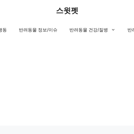
스윗펫
행동
반려동물 정보/이슈
반려동물 건강/질병
반