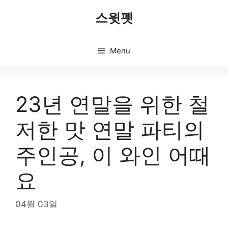
Skip
스윗펫
to
content
Menu
23년 연말을 위한 철
저한 맛 연말 파티의
주인공, 이 와인 어때
요
04월 03일