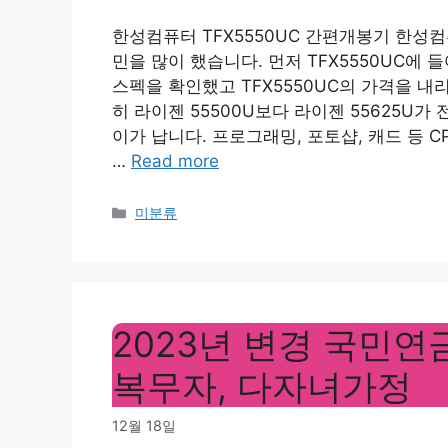
한성컴퓨터 TFX5550UC 간편개봉기 한성컴
민을 많이 했습니다. 먼저 TFX5550UC에
스펙을 확인했고 TFX5550UC의 가격을 내리
히 라이젠 55500U보다 라이젠 55625U
이가 납니다. 프로그래밍, 포토샵, 캐드 등 
…
Read more
Categories
미분류
2023년 변경 국민연
복무자, 다자녀가정
12월 18일