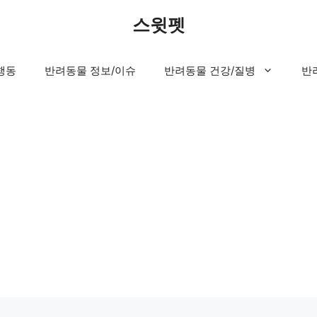
스윗펫
행동
반려동물 정보/이슈
반려동물 건강/질병
반