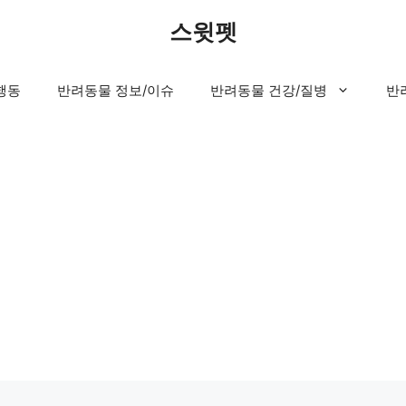
스윗펫
행동
반려동물 정보/이슈
반려동물 건강/질병
반